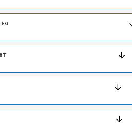
 на
нт