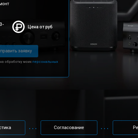
емонт
3-
Цена от руб
править заявку
 на обработку моих
персональных
стика
Согласование
Р