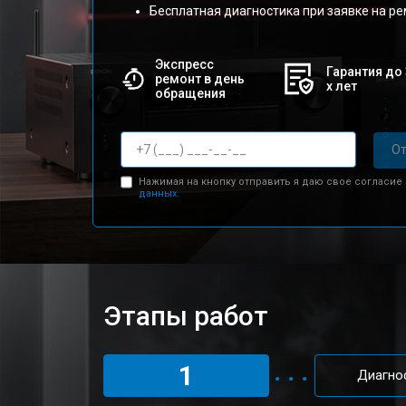
Бесплатная диагностика при заявке на р
Экспресс
Гарантия до 
ремонт в день
х лет
обращения
От
Нажимая на кнопку отправить я даю свое согласие
данных.
Этапы работ
1
Диагно